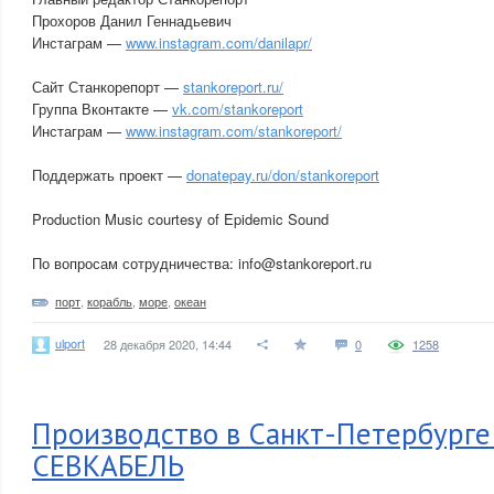
Прохоров Данил Геннадьевич
Инстаграм —
www.instagram.com/danilapr/
Сайт Станкорепорт —
stankoreport.ru/
Группа Вконтакте —
vk.com/stankoreport
Инстаграм —
www.instagram.com/stankoreport/
Поддержать проект —
donatepay.ru/don/stankoreport
Production Music courtesy of Epidemic Sound
По вопросам сотрудничества: info@stankoreport.ru
порт
,
корабль
,
море
,
океан
ulport
28 декабря 2020, 14:44
0
1258
Производство в Санкт-Петербурге
СЕВКАБЕЛЬ