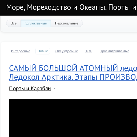
Море, Мореходство и Океаны. Порты и
Все
Коллективные
Персональные
Интересные
Новые
Обсуждаемые
TOP
Просматриваемые
САМЫЙ БОЛЬШОЙ АТОМНЫЙ ледоко
Ледокол Арктика. Этапы ПРОИЗВ
Порты и Карабли