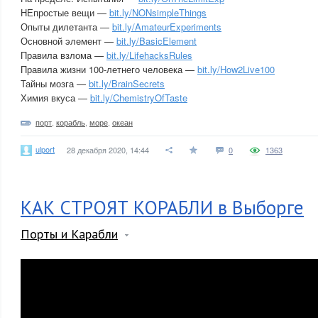
НЕпростые вещи —
bit.ly/NONsimpleThings
Опыты дилетанта —
bit.ly/AmateurExperiments
Основной элемент —
bit.ly/BasicElement
Правила взлома —
bit.ly/LifehacksRules
Правила жизни 100-летнего человека —
bit.ly/How2Live100
Тайны мозга —
bit.ly/BrainSecrets
Химия вкуса —
bit.ly/ChemistryOfTaste
порт
,
корабль
,
море
,
океан
ulport
28 декабря 2020, 14:44
0
1363
КАК СТРОЯТ КОРАБЛИ в Выборге
Порты и Карабли