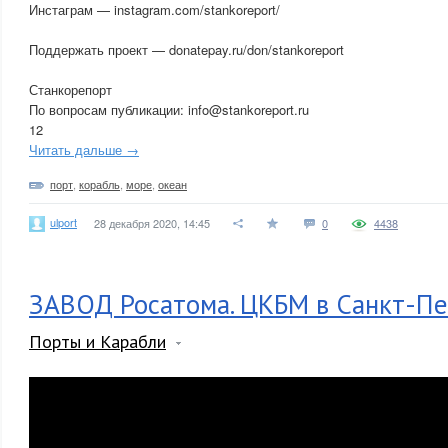
Инстаграм — instagram.com/stankoreport/
Поддержать проект — donatepay.ru/don/stankoreport
Станкорепорт
По вопросам публикации: info@stankoreport.ru
12
Читать дальше →
порт
,
корабль
,
море
,
океан
ulport
28 декабря 2020, 14:45
0
4438
ЗАВОД Росатома. ЦКБМ в Санкт-Пе
Порты и Карабли