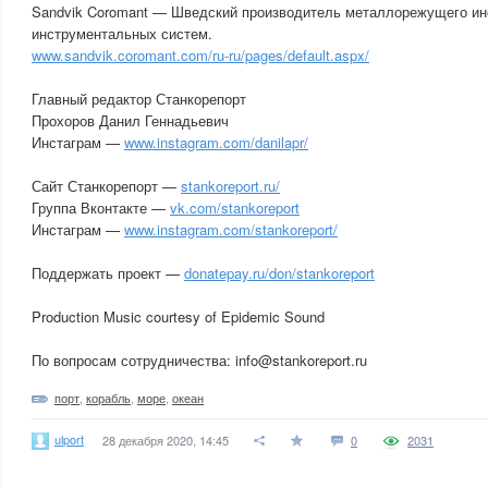
Sandvik Coromant — Шведский производитель металлорежущего ин
инструментальных систем.
www.sandvik.coromant.com/ru-ru/pages/default.aspx/
Главный редактор Станкорепорт
Прохоров Данил Геннадьевич
Инстаграм —
www.instagram.com/danilapr/
Сайт Станкорепорт —
stankoreport.ru/
Группа Вконтакте —
vk.com/stankoreport
Инстаграм —
www.instagram.com/stankoreport/
Поддержать проект —
donatepay.ru/don/stankoreport
Production Music courtesy of Epidemic Sound
По вопросам сотрудничества: info@stankoreport.ru
порт
,
корабль
,
море
,
океан
ulport
28 декабря 2020, 14:45
0
2031