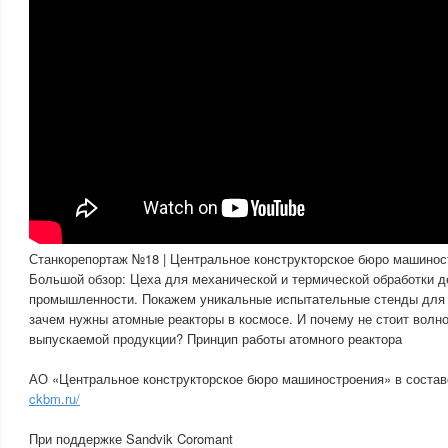
Станкорепортаж №18 | Центральное конструкторское бюро машинос
Большой обзор: Цеха для механической и термической обработки д
промышленности. Покажем уникальные испытательные стенды для н
зачем нужны атомные реакторы в космосе. И почему не стоит волно
выпускаемой продукции? Принцип работы атомного реактора
АО «Центральное конструкторское бюро машиностроения» в соста
ckbm.ru/
При поддержке Sandvik Coromant