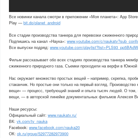
Все новинки канала смотри в приложении «Моя планета»: App Stor
Play —
bit.do/planet_android
Все стадии производства танкера для перевозки сжиженного природ
Подпишись на канал «Наука»:
www.youtube.com/c/naukatv?sub_confi
Все выпуски подряд:
www.youtube.com/playlist?list=PLS93_pp5B
Фильм рассказывает обо всех стадиях производства танкера мембр
сжиженного природного газа. Съемки проходили на верфи в Южной
Нас окружает множество простых вещей – например, скрепка, пробк
стаканчик. Но простые они только на первый взгляд. Производство 
вещи» — процесс, требующий знаний и опыта тысяч людей. О том,
вещи, — в авторской линейке документальных фильмов Алексея В
Наши ресурсы:
Официальный сайт:
www.naukatv.ru/
ВК:
vk.com/tv_nauka
Facebook:
www.facebook.com/nauka20
ОК:
ok.ru/group/52977282973900