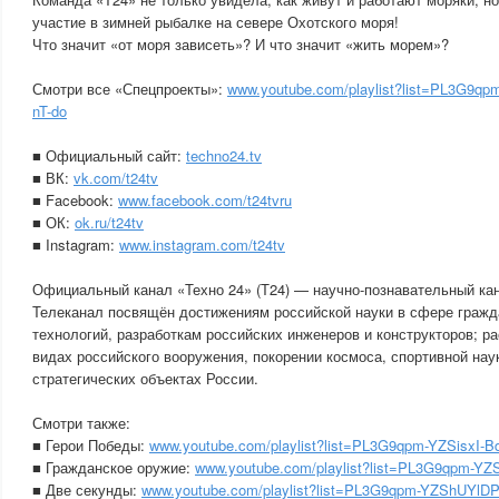
участие в зимней рыбалке на севере Охотского моря!
Что значит «от моря зависеть»? И что значит «жить морем»?
Смотри все «Спецпроекты»:
www.youtube.com/playlist?list=PL3G9
nT-do
■ Официальный сайт:
techno24.tv
■ ВК:
vk.com/t24tv
■ Facebook:
www.facebook.com/t24tvru
■ ОК:
ok.ru/t24tv
■ Instagram:
www.instagram.com/t24tv
Официальный канал «Техно 24» (Т24) — научно-познавательный ка
Телеканал посвящён достижениям российской науки в сфере гражд
технологий, разработкам российских инженеров и конструкторов; р
видах российского вооружения, покорении космоса, спортивной нау
стратегических объектах России.
Смотри также:
■ Герои Победы:
www.youtube.com/playlist?list=PL3G9qpm-YZSisxI
■ Гражданское оружие:
www.youtube.com/playlist?list=PL3G9qpm-
■ Две секунды:
www.youtube.com/playlist?list=PL3G9qpm-YZShUY