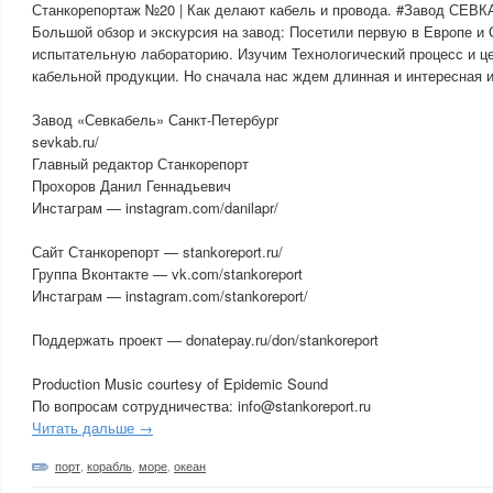
Станкорепортаж №20 | Как делают кабель и провода. #Завод СЕВ
Большой обзор и экскурсия на завод: Посетили первую в Европе 
испытательную лабораторию. Изучим Технологический процесс и ц
кабельной продукции. Но сначала нас ждем длинная и интересная 
Завод «Севкабель» Санкт-Петербург
sevkab.ru/
Главный редактор Станкорепорт
Прохоров Данил Геннадьевич
Инстаграм — instagram.com/danilapr/
Сайт Станкорепорт — stankoreport.ru/
Группа Вконтакте — vk.com/stankoreport
Инстаграм — instagram.com/stankoreport/
Поддержать проект — donatepay.ru/don/stankoreport
Production Music courtesy of Epidemic Sound
По вопросам сотрудничества: info@stankoreport.ru
Читать дальше →
порт
,
корабль
,
море
,
океан