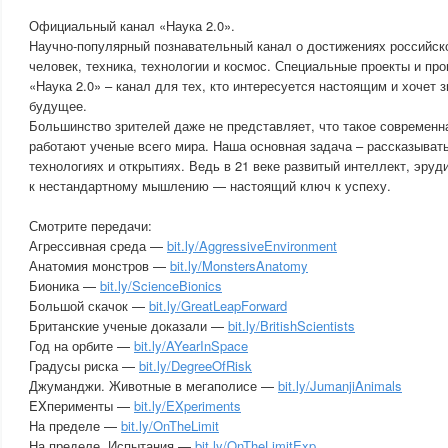
Официальный канал «Наука 2.0».
Научно-популярный познавательный канал о достижениях российско
человек, техника, технологии и космос. Специальные проекты и пр
«Наука 2.0» – канал для тех, кто интересуется настоящим и хочет 
будущее.
Большинство зрителей даже не представляет, что такое современна
работают ученые всего мира. Наша основная задача – рассказывать
технологиях и открытиях. Ведь в 21 веке развитый интеллект, эруд
к нестандартному мышлению — настоящий ключ к успеху.
Смотрите передачи:
Агрессивная среда —
bit.ly/AggressiveEnvironment
Анатомия монстров —
bit.ly/MonstersAnatomy
Бионика —
bit.ly/ScienceBionics
Большой скачок —
bit.ly/GreatLeapForward
Британские ученые доказали —
bit.ly/BritishScientists
Год на орбите —
bit.ly/AYearInSpace
Градусы риска —
bit.ly/DegreeOfRisk
Джуманджи. Животные в мегаполисе —
bit.ly/JumanjiAnimals
EXперименты —
bit.ly/EXperiments
На пределе —
bit.ly/OnTheLimit
На пределе. Испытания —
bit.ly/OnTheLimitExp