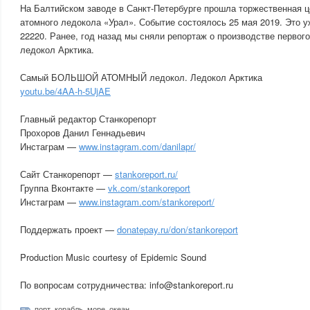
На Балтийском заводе в Санкт-Петербурге прошла торжественная ц
атомного ледокола «Урал». Событие состоялось 25 мая 2019. Это у
22220. Ранее, год назад мы сняли репортаж о производстве первог
ледокол Арктика.
Самый БОЛЬШОЙ АТОМНЫЙ ледокол. Ледокол Арктика
youtu.be/4AA-h-5UjAE
Главный редактор Станкорепорт
Прохоров Данил Геннадьевич
Инстаграм —
www.instagram.com/danilapr/
Сайт Станкорепорт —
stankoreport.ru/
Группа Вконтакте —
vk.com/stankoreport
Инстаграм —
www.instagram.com/stankoreport/
Поддержать проект —
donatepay.ru/don/stankoreport
Production Music courtesy of Epidemic Sound
По вопросам сотрудничества: info@stankoreport.ru
порт
,
корабль
,
море
,
океан