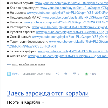
■ История оружия:
www.youtube.com/playlist?list=PL3G9qpm-YZSi-h
■ Как это происходит:
www.youtube.com/playlist?list=PL3G9qpm-Y
■ На высоте:
www.youtube.com/playlist?list=PL3G9qpm-YZSh29Z-9
■ Неудержимый МАКС:
www.youtube.com/playlist?list=PL3G9qpm-Y
■ Полигон:
www.youtube.com/playlist?list=PL3G9qpm-YZSiWkXUH
■ Реставраторы:
www.youtube.com/playlist?list=PL3G9qpm-YZShye
■ Русская стройка:
www.youtube.com/playlist?list=PL3G9qpm-YZSg
■ Самый-самый:
www.youtube.com/playlist?list=PL3G9qpm-YZSgOx
■ Территория безопасности:
www.youtube.com/playlist?list=PL3G9qp
YZSh9cRmSVhqsYjCVEpHKDnXH
■ Техника в цифрах:
www.youtube.com/playlist?list=PL3G9qpm-YZS
■ Физика боя:
www.youtube.com/playlist?list=PL3G9qpm-YZSgZcCm1
порт
,
корабль
,
море
,
океан
ulport
28 декабря 2020, 14:43
0
1196
Здесь зарождаются корабли
Порты и Карабли