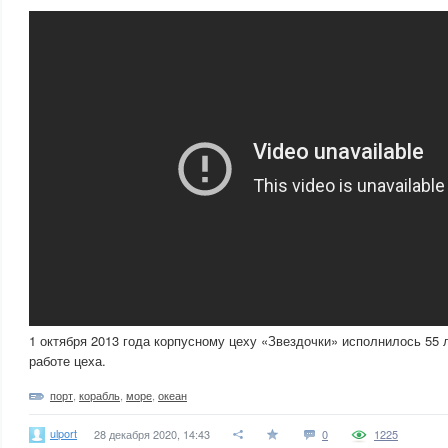
1 октября 2013 года корпусному цеху «Звездочки» исполнилось 55 
работе цеха.
порт
,
корабль
,
море
,
океан
ulport
28 декабря 2020, 14:43
0
1225