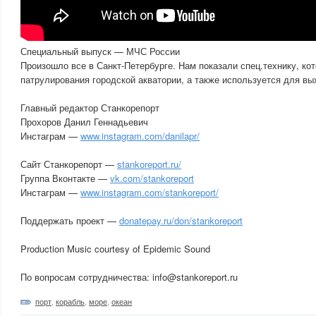
Специальный выпуск — МЧС России
Произошло все в Санкт-Петербурге. Нам показали спец.технику, ко
патрулирования городской акватории, а также используется для вы
Главный редактор Станкорепорт
Прохоров Данил Геннадьевич
Инстаграм —
www.instagram.com/danilapr/
Сайт Станкорепорт —
stankoreport.ru/
Группа Вконтакте —
vk.com/stankoreport
Инстаграм —
www.instagram.com/stankoreport/
Поддержать проект —
donatepay.ru/don/stankoreport
Production Music courtesy of Epidemic Sound
По вопросам сотрудничества: info@stankoreport.ru
порт
,
корабль
,
море
,
океан