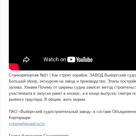
Станкорепортаж №21 | Как строят корабли. ЗАВОД Выборгский суд
Большой обзор, экскурсия на завод и производство: Этапы построй
залива. Узнаем Почему от ширины судна зависит метод строительс
участвовала в запуске ракет в космос, а в конце выпуска, смотри 
рыбного траулера. В общем, жить морем.
ПАО «Выборгский судостроительный завод» в составе Объединенн
Корпорации
vyborgshipyard.ru/ru
Главный редактор Станкорепорт