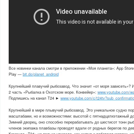
Все новинки канала смотри в приложении «Моя планета»: App Stor
Play —
bit.do/planet_android
Крупнейший плавучий рыбозавод. Что значит «от моря зависеть»? 
2 часть «Рыбалка в Охотском море. Конвейер»:
www.youtube.com/w
Подпишись на канал Т24 ►
www.youtube.com/c/t24tv?sub_confirmati
Крупнейший в мире плывучий рыбозавод. Это уникальное судно пор
масштабами, но и возможностями: высотой с пятнадцатиэтажный до
Зимний дворец, оно способно перерабатывать до шестисот тонн рыб
членов экипажа плавбазы проводят вдали от родных берегов по дев
Команда «Т24» не только увидела, как живут и работают моряки, но