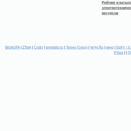
BrickUFA
|
ZTark
|
Софт
|
smetafor.ru
|
Техно-Голод
|
ЧеЧу.Ru
|
кино
|
Soft
|
:( 0
РУша
| |
П