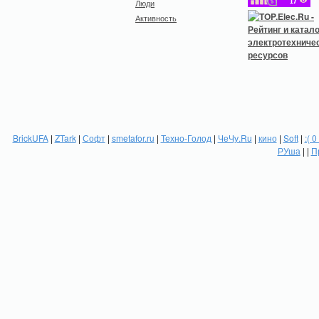
Люди
Активность
BrickUFA
|
ZTark
|
Софт
|
smetafor.ru
|
Техно-Голод
|
ЧеЧу.Ru
|
кино
|
Soft
|
:( 0
РУша
| |
П