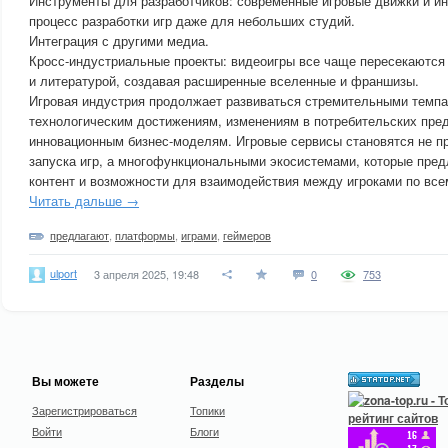
Инструменты для разработчиков: современные игровые движки и 
процесс разработки игр даже для небольших студий.
Интеграция с другими медиа.
Кросс-индустриальные проекты: видеоигры все чаще пересекаются 
и литературой, создавая расширенные вселенные и франшизы.
Игровая индустрия продолжает развиваться стремительными темпа
технологическим достижениям, изменениям в потребительских пре
инновационным бизнес-моделям. Игровые сервисы становятся не 
запуска игр, а многофункциональными экосистемами, которые пре
контент и возможности для взаимодействия между игроками по все
Читать дальше →
предлагают
,
платформы
,
играми
,
геймеров
ulport
3 апреля 2025, 19:48
0
753
Вы можете
Разделы
Зарегистрироваться
Топики
Войти
Блоги