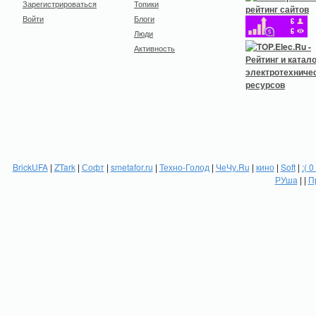
Зарегистрироваться
Топики
Войти
Блоги
Люди
Активность
BrickUFA
|
ZTark
|
Софт
|
smetafor.ru
|
Техно-Голод
|
ЧеЧу.Ru
|
кино
|
Soft
|
:( 0
РУша
| |
П