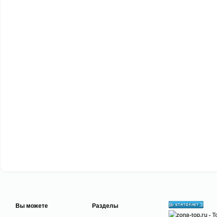
Вы можете
Разделы