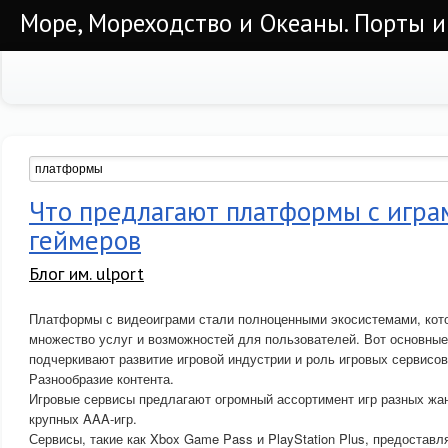
Море, Мореходство и Океаны. Порты и
Что предлагают платформы с игра
геймеров
Блог им. ulport
Платформы с видеоиграми стали полноценными экосистемами, кот
множество услуг и возможностей для пользователей. Вот основные
подчеркивают развитие игровой индустрии и роль игровых сервисов
Разнообразие контента.
Игровые сервисы предлагают огромный ассортимент игр разных жан
крупных AAA-игр.
Сервисы, такие как Xbox Game Pass и PlayStation Plus, предоставл