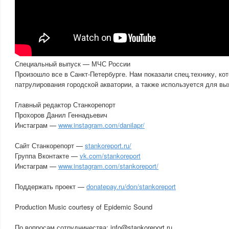
Специальный выпуск — МЧС России
Произошло все в Санкт-Петербурге. Нам показали спец.технику, ко
патрулирования городской акватории, а также используется для вы
Главный редактор Станкорепорт
Прохоров Данил Геннадьевич
Инстаграм —
www.instagram.com/danilapr/
Сайт Станкорепорт —
stankoreport.ru/
Группа Вконтакте —
vk.com/stankoreport
Инстаграм —
www.instagram.com/stankoreport/
Поддержать проект —
donatepay.ru/don/stankoreport
Production Music courtesy of Epidemic Sound
По вопросам сотрудничества: info@stankoreport.ru