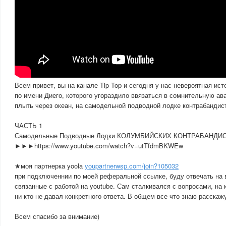
Всем привет, вы на канале Tip Top и сегодня у нас невероятная ис
по имени Диего, которого угораздило ввязаться в сомнительную ав
плыть через океан, на самодельной подводной лодке контрабандис
ЧАСТЬ 1
Самодельные Подводные Лодки КОЛУМБИЙСКИХ КОНТРАБАНДИ
►►►https://www.youtube.com/watch?v=utTfdmBKWEw
★моя партнерка yoola
youpartnerwsp.com/join?105032
при подключеннии по моей реферальной ссылке, буду отвечать на 
связанные с работой на youtube. Сам сталкивался с вопросами, на 
ни кто не давал конкретного ответа. В общем все что знаю расскаж
Всем спасибо за внимание)