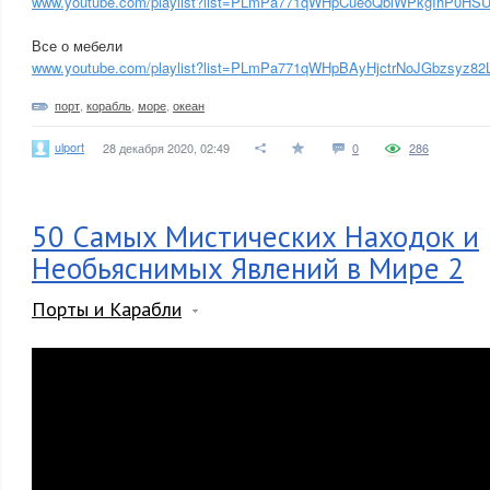
www.youtube.com/playlist?list=PLmPa771qWHpCueoQblWPkgIhP0HSU
Все о мебели
www.youtube.com/playlist?list=PLmPa771qWHpBAyHjctrNoJGbzsyz82
порт
,
корабль
,
море
,
океан
ulport
28 декабря 2020, 02:49
0
286
50 Самых Мистических Находок и
Необьяснимых Явлений в Мире 2
Порты и Карабли