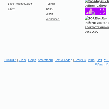
Зарегистрироваться
Топики
Войти
Блоги
Люди
Активность
BrickUFA
|
ZTark
|
Софт
|
smetafor.ru
|
Техно-Голод
|
ЧеЧу.Ru
|
кино
|
Soft
|
:( 0
РУша
| |
П