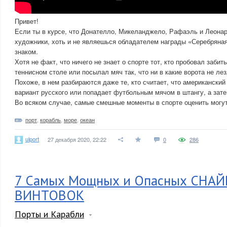
Привет!
Если ты в курсе, что Донателло, Микеланджело, Рафаэль и Леонар
художники, хоть и не являешься обладателем награды «Серебряная 
знаком.
Хотя не факт, что ничего не знает о спорте тот, кто пробовал заби
теннисном столе или посылал мяч так, что ни в какие ворота не лез
Похоже, в нем разбираются даже те, кто считает, что американски
вариант русского или попадает футбольным мячом в штангу, а зате
Во всяком случае, самые смешные моменты в спорте оценить могут 
порт
,
корабль
,
море
,
океан
ulport
27 декабря 2020, 22:22
0
286
7 Самых Мощных и Опасных СНА
ВИНТОВОК
Порты и Карабли