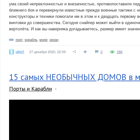
ума своей непреклонностью и внезапностью, противопоставили ле
ближнего боя и перевернули известные прежде военные тактики с но
конструкторы и техники помогали им в этом и к двадцать первому 
винтовки до совершенства. Сегодня снайпер может выйти в одиночк
вертолёта. И как вы наверняка догадываетесь, размер имеет значен
порт
,
корабль
,
море
,
океан
ulport
27 декабря 2020, 22:09
0
286
15 самых НЕОБЫЧНЫХ ДОМОВ в ми
Порты и Карабли