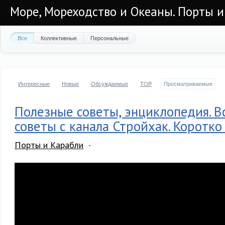
Море, Мореходство и Океаны. Порты и
Все
Коллективные
Персональные
Интересные
Новые
Обсуждаемые
TOP
Просматриваемые
Полезные советы, энциклопедия. В
советы с канала Стройхак. Коротко 
Порты и Карабли