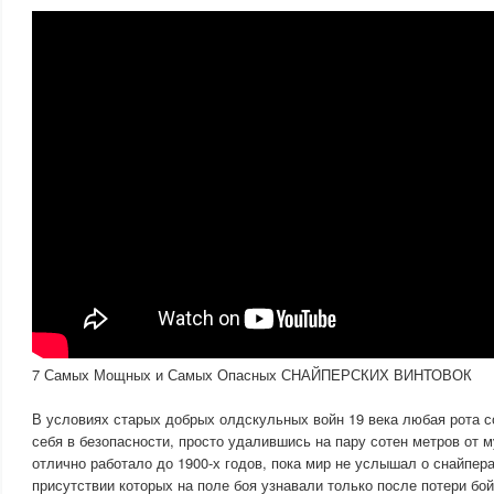
7 Самых Мощных и Самых Опасных СНАЙПЕРСКИХ ВИНТОВОК
В условиях старых добрых олдскульных войн 19 века любая рота с
себя в безопасности, просто удалившись на пару сотен метров от м
отлично работало до 1900-х годов, пока мир не услышал о снайпера
присутствии которых на поле боя узнавали только после потери бой