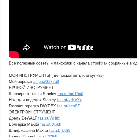
Все полезные советы и лайфхаки с канала стройхак собранные в о
МОИ ИНСТРУМЕНТЫ (где посмотреть или купить)
Мой верстак
ali.pub/32xzq0
РУЧНОЙ ИНСТРУМЕНТ
Шарнирные тиски Stanley
fas.st/nmT9n0
Нож для поделок Stanley
fas.st/vdLeXx
Газовая горелка DAYREX
fas.st/esoSD
ЭЛЕКТРОИНСТРУМЕНТ
Дрель DeWALT
fas.st/WHifx
Болгарка Makita
fas.st/0jbkh
Шлифмашина Makita
fas.st/-Ud8t
Гравер Dremel
fas.st/0754h