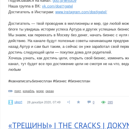
Подписывайся на канал:
goo.gl/whtqU9
Наша группа в ВК:
vk.com/dost1gatel
Достигатель в Инстаграм:
www.instagram.com/dostigatel/
Достигатель — твой проводник в миллионеры и мир, где любой мож
блоге ты увидишь истории успеха Артура и других успешных бизне
Мы знаем, как переехать в Москву без денег, начать бизнес с нуля 
действию. На канале будут полезные советы начинающим предпри
назад Артур и сам был таким, а сейчас он уже заработал свой перв
достичь следующей цели — покупки дома для родителей.
Хочешь узнать, как достичь цели, открыть свой бизнес, изменить 
канал, тут будет все про достижение цели не смотря не на что, ве
любым
#какнаписатьбизнесплан #бизнес #бизнесплан
порт
,
корабль
,
море
,
океан
ulport
28 декабря 2020, 07:49
0
285
«ТРЕЩИНЫ» | THE CRACKS | ДОК