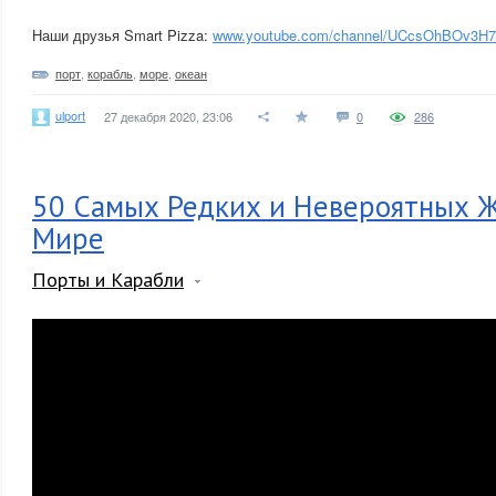
Наши друзья Smart Pizza:
www.youtube.com/channel/UCcsOhBOv3H
порт
,
корабль
,
море
,
океан
ulport
27 декабря 2020, 23:06
0
286
50 Самых Редких и Невероятных 
Мире
Порты и Карабли