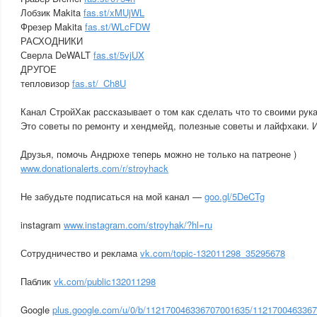
Лобзик Makita
fas.st/xMUjWL
Фрезер Makita
fas.st/WLcFDW
РАСХОДНИКИ
Сверла DeWALT
fas.st/5vjUX
ДРУГОЕ
тепловизор
fas.st/_Ch8U
Канал СтройХак рассказывает о том как сделать что то своими рук
Это советы по ремонту и хендмейд, полезные советы и лайфхаки. 
Друзья, помочь Андрюхе теперь можно не только на патреоне )
www.donationalerts.com/r/stroyhack
Не забудьте подписаться на мой канал —
goo.gl/5DeCTg
instagram
www.instagram.com/stroyhak/?hl=ru
Сотрудничество и реклама
vk.com/topic-132011298_35295678
Паблик
vk.com/public132011298
Google
plus.google.com/u/0/b/112170046336707001635/1121700463367