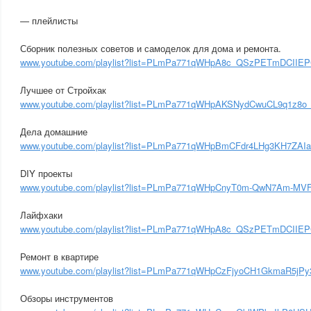
— плейлисты
Сборник полезных советов и самоделок для дома и ремонта.
www.youtube.com/playlist?list=PLmPa771qWHpA8c_QSzPETmDCIIE
Лучшее от Стройхак
www.youtube.com/playlist?list=PLmPa771qWHpAKSNydCwuCL9q1z8o
Дела домашние
www.youtube.com/playlist?list=PLmPa771qWHpBmCFdr4LHg3KH7ZAI
DIY проекты
www.youtube.com/playlist?list=PLmPa771qWHpCnyT0m-QwN7Am-MVF
Лайфхаки
www.youtube.com/playlist?list=PLmPa771qWHpA8c_QSzPETmDCIIE
Ремонт в квартире
www.youtube.com/playlist?list=PLmPa771qWHpCzFjyoCH1GkmaR5jP
Обзоры инструментов