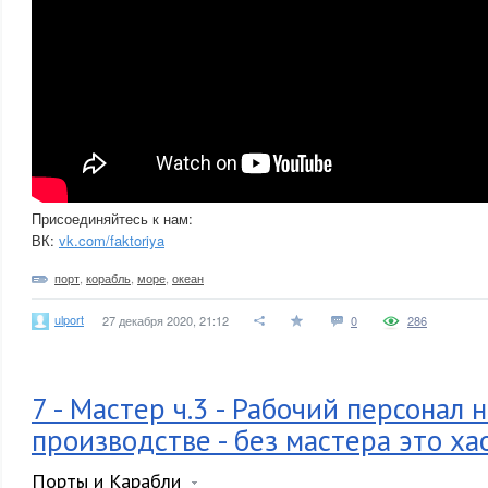
Присоединяйтесь к нам:
ВК:
vk.com/faktoriya
порт
,
корабль
,
море
,
океан
ulport
27 декабря 2020, 21:12
0
286
7 - Мастер ч.3 - Рабочий персонал 
производстве - без мастера это ха
Порты и Карабли