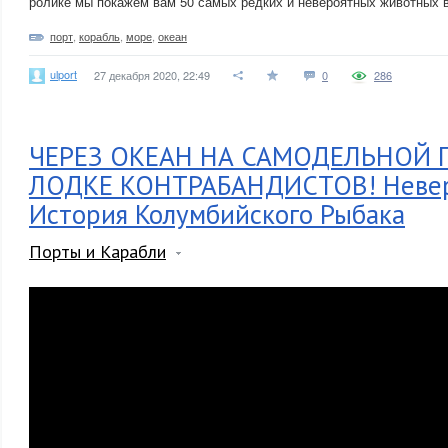
ролике мы покажем вам 50 самых редких и невероятных животных в
порт
,
корабль
,
море
,
океан
ulport
27 декабря 2020, 22:49
0
286
ЧЕРЕЗ ОКЕАН НА САМОДЕЛЬНОЙ
ЛОДКЕ КОНТРАБАНДИСТОВ! Невер
История Колумбийского Рыбака
Порты и Карабли