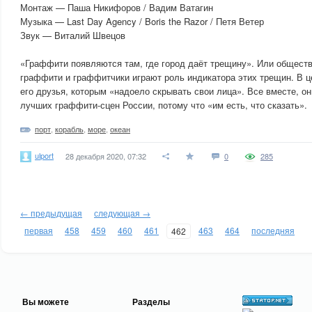
Монтаж — Паша Никифоров / Вадим Ватагин
Музыка — Last Day Agency / Boris the Razor / Петя Ветер
Звук — Виталий Швецов
«Граффити появляются там, где город даёт трещину». Или обществ
граффити и граффитчики играют роль индикатора этих трещин. В 
его друзья, которым «надоело скрывать свои лица». Все вместе, о
лучших граффити-сцен России, потому что «им есть, что сказать».
порт
,
корабль
,
море
,
океан
ulport
28 декабря 2020, 07:32
0
285
← предыдущая
следующая →
первая
458
459
460
461
463
464
последняя
462
Вы можете
Разделы