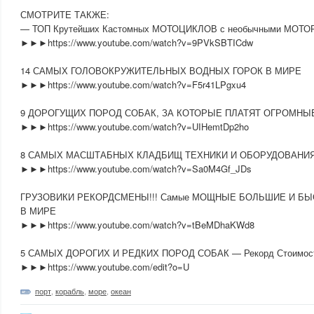
СМОТРИТЕ ТАКЖЕ:
— ТОП Крутейших Кастомных МОТОЦИКЛОВ с необычными МОТ
►►►https://www.youtube.com/watch?v=9PVkSBTICdw
14 САМЫХ ГОЛОВОКРУЖИТЕЛЬНЫХ ВОДНЫХ ГОРОК В МИРЕ
►►►https://www.youtube.com/watch?v=F5r41LPgxu4
9 ДОРОГУЩИХ ПОРОД СОБАК, ЗА КОТОРЫЕ ПЛАТЯТ ОГРОМНЫЕ
►►►https://www.youtube.com/watch?v=UIHemtDp2ho
8 САМЫХ МАСШТАБНЫХ КЛАДБИЩ ТЕХНИКИ И ОБОРУДОВАНИ
►►►https://www.youtube.com/watch?v=Sa0M4Gf_JDs
ГРУЗОВИКИ РЕКОРДСМЕНЫ!!! Самые МОЩНЫЕ БОЛЬШИЕ И БЫС
В МИРЕ
►►►https://www.youtube.com/watch?v=tBeMDhaKWd8
5 САМЫХ ДОРОГИХ И РЕДКИХ ПОРОД СОБАК — Рекорд Стоимости 
►►►https://www.youtube.com/edit?o=U
порт
,
корабль
,
море
,
океан