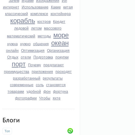
Зачем
играми
изображения
ИИ
интернет
Использование
Какие
китая
классический
комплексе
контейнера
корабль
костров
Кредит
ледовой
летом
массового
море
математический
методы
океан
нужна
нужно
общения
онлайн
Оптимизация
Организация
Отдых
отели
Подготовка
покупки
порт
Почему
предлагают
преимущества
приложения
проходят
разработанный
результаты
современные
соль
становятся
товарами
удобной
фон
фортуна
фотографии
Чтобы
яхте
Блоги
Топ