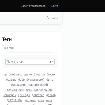
Зарегистрироваться
Войти
Найти
Теги
Все теги
автомобилях
арене
билетов
ближе
больше
боёв
букмекерской
быть
Владимире
Владимирский
возможность
всех
Гардеробная
геймерам
Гренады
действия
делать
ДОСТАВКА
доступно
есть
зала