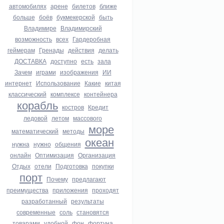
автомобилях
арене
билетов
ближе
больше
боёв
букмекерской
быть
Владимире
Владимирский
возможность
всех
Гардеробная
геймерам
Гренады
действия
делать
ДОСТАВКА
доступно
есть
зала
Зачем
играми
изображения
ИИ
интернет
Использование
Какие
китая
классический
комплексе
контейнера
корабль
костров
Кредит
ледовой
летом
массового
море
математический
методы
океан
нужна
нужно
общения
онлайн
Оптимизация
Организация
Отдых
отели
Подготовка
покупки
порт
Почему
предлагают
преимущества
приложения
проходят
разработанный
результаты
современные
соль
становятся
товарами
удобной
фон
фортуна