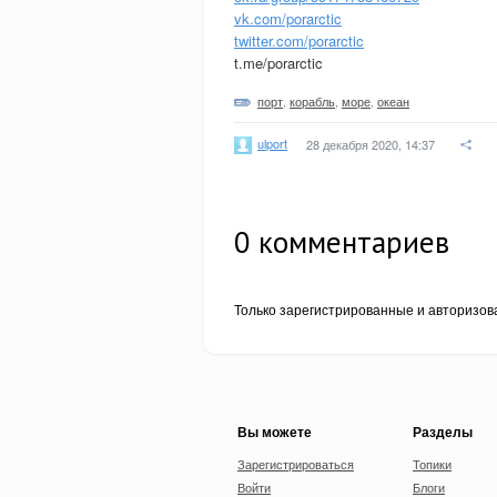
vk.com/porarctic
twitter.com/porarctic
t.me/porarctic
порт
,
корабль
,
море
,
океан
ulport
28 декабря 2020, 14:37
0
комментариев
Только зарегистрированные и авторизов
Вы можете
Разделы
Зарегистрироваться
Топики
Войти
Блоги