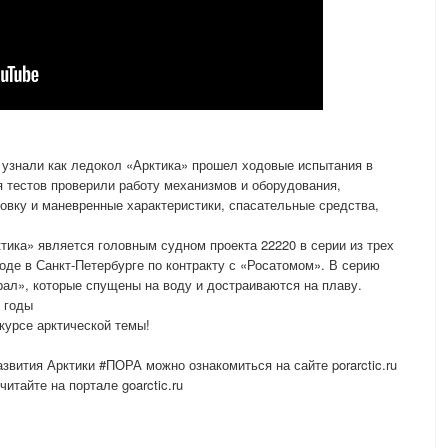
 узнали как ледокол «Арктика» прошел ходовые испытания в
я тестов проверили работу механизмов и оборудования,
овку и маневренные характеристики, спасательные средства,
ика» является головным судном проекта 22220 в серии из трех
оде в Санкт-Петербурге по контракту с «Росатомом». В серию
ал», которые спущены на воду и достраиваются на плаву.
 годы
курсе арктической темы!
звития Арктики #ПОРА можно ознакомиться на сайте porarctic.ru
читайте на портале goarctic.ru