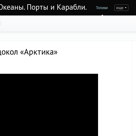
Океаны. Порты и Карабли.
Топики
еще
докол «Арктика»