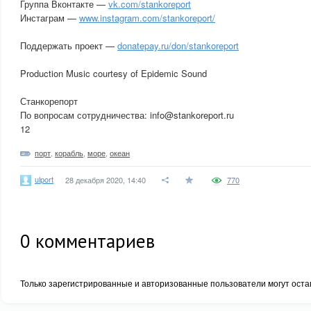
Группа Вконтакте —
vk.com/stankoreport
Инстаграм —
www.instagram.com/stankoreport/
Поддержать проект —
donatepay.ru/don/stankoreport
Production Music courtesy of Epidemic Sound
Станкорепорт
По вопросам сотрудничества: info@stankoreport.ru
12
порт
,
корабль
,
море
,
океан
ulport
28 декабря 2020, 14:40
770
0
комментариев
Только зарегистрированные и авторизованные пользователи могут оста